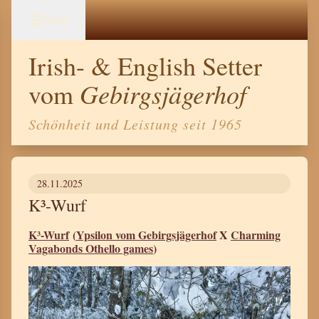
Menü
Irish- & English Setter
Gebirgsjägerhof
vom
Schönheit und Leistung seit 1965
28.11.2025
K³-Wurf
K³-Wurf
(
Ypsilon vom Gebirgsjägerhof
X
Charming
Vagabonds Othello games
)