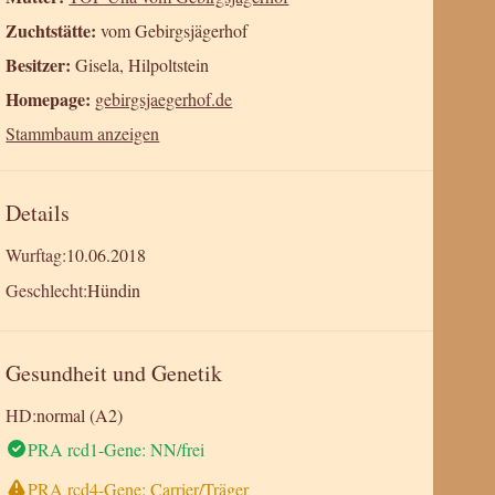
Zuchtstätte:
vom Gebirgsjägerhof
Besitzer:
Gisela, Hilpoltstein
Homepage:
gebirgsjaegerhof.de
Stammbaum anzeigen
Details
Wurftag:
10.06.2018
Geschlecht:
Hündin
Gesundheit und Genetik
HD:
normal (A2)
PRA rcd1-Gene: NN/frei
PRA rcd4-Gene: Carrier/Träger