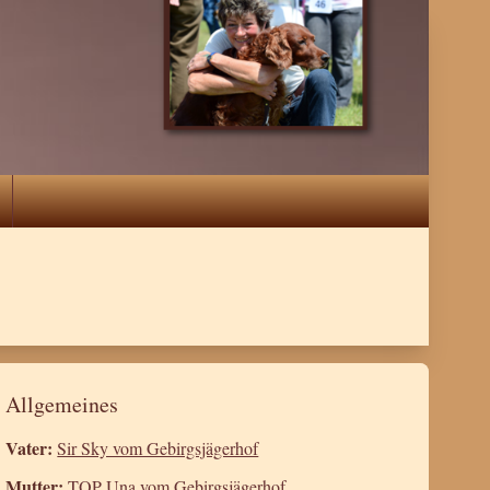
Allgemeines
Vater:
Sir Sky vom Gebirgsjägerhof
Mutter:
TOP Una vom Gebirgsjägerhof