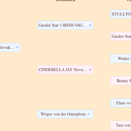
Garden Star´s IRISH-VAGABOND
♂
INDIAN BOY JAY Slovak Base
♂
Winter 
CINDERELLA JAY Slovak Base
♀
Beauty J
Elmo vo
Wisper von der Osterpforte
♂
Tara von