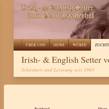
ÜBER UNS
NEWS
WÜRFE
ZUCHT
Irish- & English Setter
Schönheit und Leistung seit 1965
Basishund
Eltern