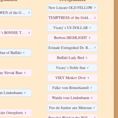
New Lincare OLD FELLOW
♂
XTULLYOWEN of the Golden Vale
♂
TEMPTRESS of the Golden Vale
♀
Vicary`s US DOLLAR
♂
Garden Star´s BONNIE TYLER
♀
Berboss HIGHLIGHT
♀
Erinade Extingished Dr. Robin
♂
Sun of Buffalo
♂
Buffaló Lady Bird
♀
Vicary`s Noble Sun
♂
ay Slovak Base
♀
VIKY Meskov Dvor
♀
Falke vom Römerkastell
♂
m Lindenbaum
♂
Wanda vom Lindenbaum
♀
Feu du Sentier aux Mimosas
♂
 der Osterpforte
♀
Porschet Wind in the Willows
♀