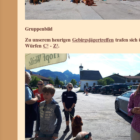
Gruppenbild
Zu unserem heurigen
Gebirgsjägertreffen
trafen sich
Würfen
C²
-
Z²
.