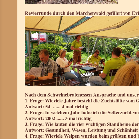
Revierrunde durch den Märchenwald geführt von Evi
Nach dem Schweinebratenessen Ansprache und unsere 
1. Frage: Wieviele Jahre besteht die Zuchtstätte vom 
Antwort: 54 ...... 4 mal richtig
2. Frage: In welchem Jahr habe ich die Setterzucht
Antwort: 2002 ...... 3 mal richtig
3. Frage: Wie lauten die vier wichtigen Standbeine de
Antwort: Gesundheit, Wesen, Leistung und Schönheit ...
4. Frage: Wieviele Welpen wurden beim größten und 